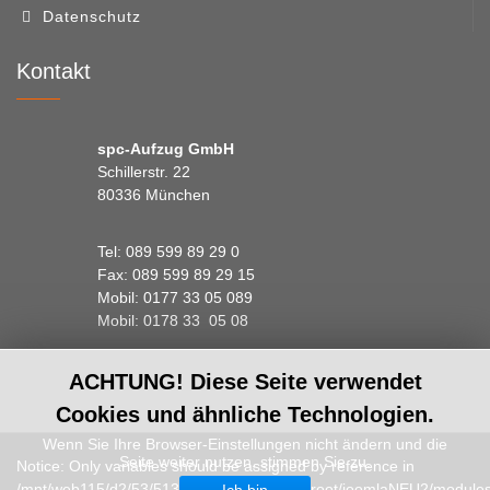
Datenschutz
Kontakt
spc-Aufzug GmbH
Schillerstr. 22
80336 München
Tel: 089 599 89 29 0
Fax: 089 599 89 29 15
Mobil: 0177 33 05 089
Mobil: 0178 33 05 08
ACHTUNG! Diese Seite verwendet
Cookies und ähnliche Technologien.
Wenn Sie Ihre Browser-Einstellungen nicht ändern und die
Seite weiter nutzen, stimmen Sie zu.
Notice: Only variables should be assigned by reference in
/mnt/web115/d2/53/51390253/htdocs/spc_root/joomlaNEU2/module